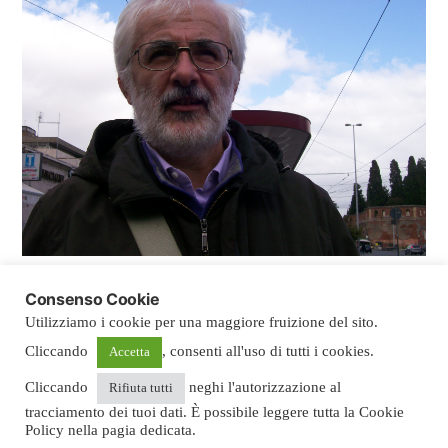
Consenso Cookie
Utilizziamo i cookie per una maggiore fruizione del sito.
La nOmismatica
,
Proudly powered by WordPress.
Cliccando
, consenti all'uso di tutti i cookies.
Accetta
Privacy Policy
Home
Il corso
Domande e
Cliccando
neghi l'autorizzazione al
Rifiuta tutti
risposte
nOmismatica domestica
Il relatore
tracciamento dei tuoi dati. È possibile leggere tutta la Cookie
nOmismatica©: il marchio
Contatti
Privacy
Policy nella pagia dedicata.